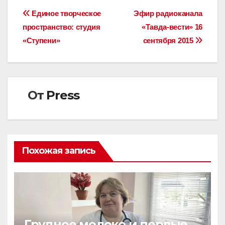
Навигация
Единое творческое
Эфир радиоканала
пространство: студия
«Тавда-вести» 16
по
«Ступени»
сентября 2015
записям
От
Press
Похожая запись
Грудное молоко и первые