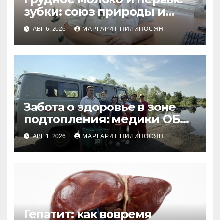
зубки: союз природы и
заботы
АВГ 6, 2026
МАРГАРИТ ПИЛИПОСЯН
Забота о здоровье в зоне
подтопления: медики ОБ
№15 совершили выезд в
АВГ 1, 2026
МАРГАРИТ ПИЛИПОСЯН
отдаленные поселки
Гепатит: как вовремя