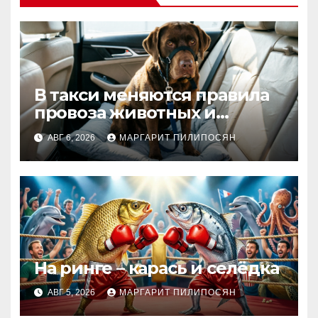
В такси меняются правила
провоза животных и
багажа: что важно знать
АВГ 6, 2026
МАРГАРИТ ПИЛИПОСЯН
На ринге – карась и селёдка
АВГ 5, 2026
МАРГАРИТ ПИЛИПОСЯН