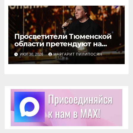
Просветители Тюменской
области претендуют на
награду Знание.Премия
ИЮЛ 30, 2026
МАРГАРИТ ПИЛИПОСЯН