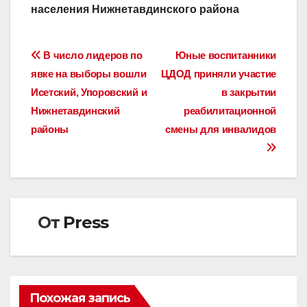
населения Нижнетавдинского района
Навигация
В число лидеров по
Юные воспитанники
явке на выборы вошли
ЦДОД приняли участие
по
Исетский, Упоровский и
в закрытии
записям
Нижнетавдинский
реабилитационной
районы
смены для инвалидов
От
Press
Похожая запись