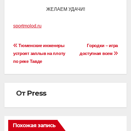
ЖЕЛАЕМ УДАЧИ!
sportmolod.ru
Навигация
Тюменские инженеры
Городки – игра
устроят заплыв на плоту
доступная всем
по
по реке Тавде
записям
От
Press
Похожая запись