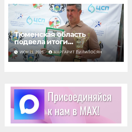
Тюменская область
подвела итоги
комплексной Спартакиады
ИЮН 21, 2026
МАРГАРИТ ПИЛИПОСЯН
школьников.