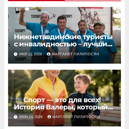
Нижнетавдинские туристы
с инвалидностью – лучшие
в регионе!
ИЮЛ 22, 2026
МАРГАРИТ ПИЛИПОСЯН
Спорт — это для всех!
История Валеры, который
изменил своё мнение
ИЮН 23, 2026
МАРГАРИТ ПИЛИПОСЯН