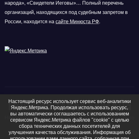
народа», «Свидетели Иеговы»… Полный перечень
организаций, находящихся под судебным запретом в
России, находится на
сайте Минюста РФ
.
Настоящий ресурс использует сервис веб-аналитики
Нижняя Тавда сегодня
Яндекс.Метрика. Продолжая использовать ресурс,
вы автоматически соглашаетесь с использованием
Нижняя Тавда, Нижнетавдинский район - новости, фото
сервисом Яндекс.Метрика файлов "cookie" с целью
сбора технических данных посетителей для
и видео
улучшения качества обслуживания. Информация об
использовании вами данного сайта, собранная при