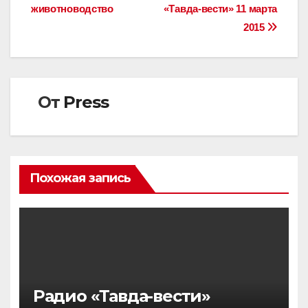
животноводство
«Тавда-вести» 11 марта
по
2015
записям
От
Press
Похожая запись
Радио «Тавда-вести»