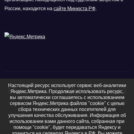
России, находится на
сайте Минюста РФ
.
Настоящий ресурс использует сервис веб-аналитики
Нижняя Тавда сегодня
Яндекс.Метрика. Продолжая использовать ресурс,
вы автоматически соглашаетесь с использованием
Нижняя Тавда, Нижнетавдинский район - новости, фото
сервисом Яндекс.Метрика файлов "cookie" с целью
сбора технических данных посетителей для
и видео
улучшения качества обслуживания. Информация об
использовании вами данного сайта, собранная при
помощи "cookie", будет передаваться Яндексу и
храниться на серверах Яндекса в РФ. Вы можете