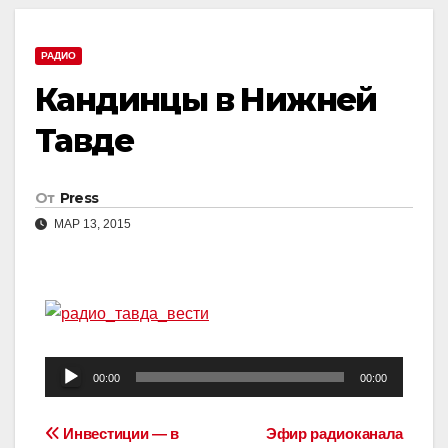
РАДИО
Кандинцы в Нижней
Тавде
От
Press
МАР 13, 2015
Аудиоплеер
00:00
00:00
Навигация
Инвестиции — в
Эфир радиоканала