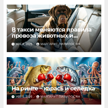
В такси меняются правила
провоза животных и
багажа: что важно знать
АВГ 6, 2026
МАРГАРИТ ПИЛИПОСЯН
На ринге – карась и селёдка
АВГ 5, 2026
МАРГАРИТ ПИЛИПОСЯН