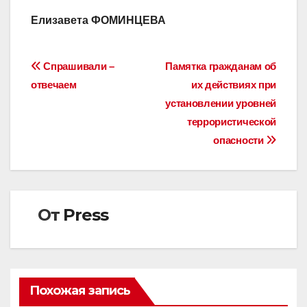
Елизавета ФОМИНЦЕВА
Навигация
Спрашивали –
Памятка гражданам об
отвечаем
их действиях при
по
установлении уровней
записям
террористической
опасности
От
Press
Похожая запись