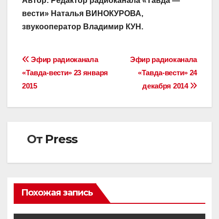
Автор: Редактор радиоканала «Тавда —
вести» Наталья ВИНОКУРОВА,
звукооператор Владимир КУН.
Навигация
Эфир радиоканала
Эфир радиоканала
«Тавда-вести» 23 января
«Тавда-вести» 24
по
2015
декабря 2014
записям
От
Press
Похожая запись