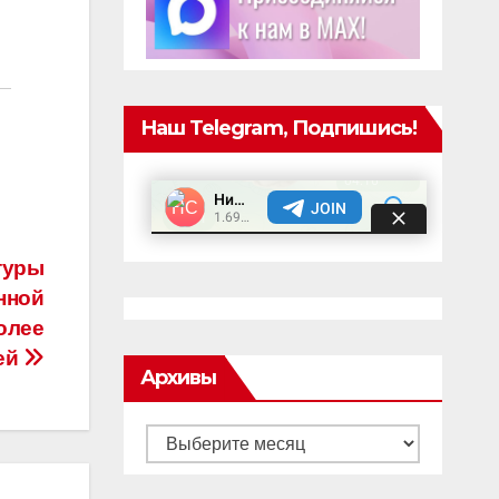
Наш Telegram, Подпишись!
туры
нной
олее
лей
Архивы
Архивы