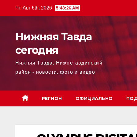
Перейти
Чт. Авг 6th, 2026
5:48:27 AM
к
содержимому
Нижняя Тавда
сегодня
Нижняя Тавда, Нижнетавдинский
район - новости, фото и видео
РЕГИОН
ОФИЦИАЛЬНО
ПОД