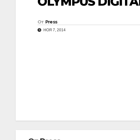
OLYMPUS DIGIT
От
Press
НОЯ 7, 2014
Навигация
по
записям