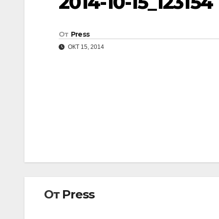
2014-10-15_123154
От
Press
ОКТ 15, 2014
Навигация
по
записям
От
Press