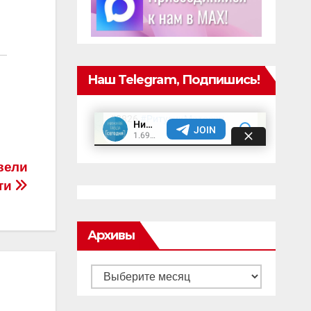
Наш Telegram, Подпишись!
вели
ти
Архивы
Архивы