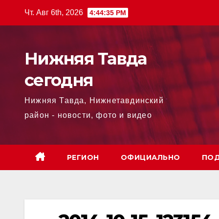
Перейти
Чт. Авг 6th, 2026
4:44:36 PM
к
содержимому
Нижняя Тавда
сегодня
Нижняя Тавда, Нижнетавдинский
район - новости, фото и видео
РЕГИОН
ОФИЦИАЛЬНО
ПОД