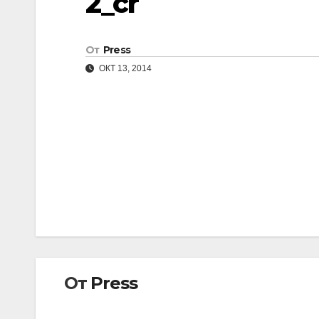
2_cr
От
Press
ОКТ 13, 2014
Навигация
по
записям
От
Press