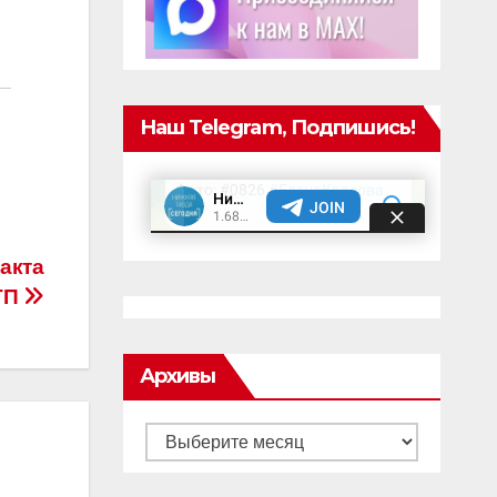
Наш Telegram, Подпишись!
акта
ТП
Архивы
Архивы