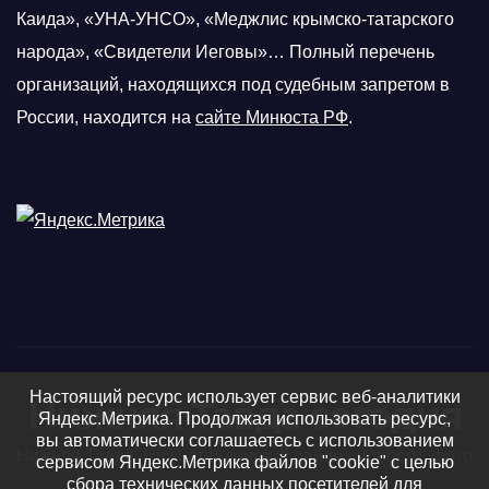
Каида», «УНА-УНСО», «Меджлис крымско-татарского
народа», «Свидетели Иеговы»… Полный перечень
организаций, находящихся под судебным запретом в
России, находится на
сайте Минюста РФ
.
Настоящий ресурс использует сервис веб-аналитики
Нижняя Тавда сегодня
Яндекс.Метрика. Продолжая использовать ресурс,
вы автоматически соглашаетесь с использованием
Нижняя Тавда, Нижнетавдинский район - новости, фото
сервисом Яндекс.Метрика файлов "cookie" с целью
сбора технических данных посетителей для
и видео