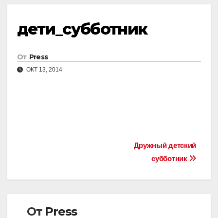
дети_субботник
От
Press
ОКТ 13, 2014
Навигация
Дружный детский
субботник
по
записям
От
Press