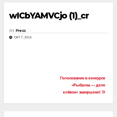
wICbYAMVCjo (1)_cr
От
Press
ОКТ 7, 2014
Навигация
Голосование в конкурсе
«Рыбалка — дело
по
клёвое» завершено!
записям