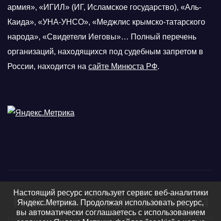
армия», «ИГИЛ» (ИГ, Исламское государство), «Аль-
Каида», «УНА-УНСО», «Меджлис крымско-татарского
народа», «Свидетели Иеговы»… Полный перечень
организаций, находящихся под судебным запретом в
России, находится на
сайте Минюста РФ
.
Настоящий ресурс использует сервис веб-аналитики
Нижняя Тавда сегодня
Яндекс.Метрика. Продолжая использовать ресурс,
вы автоматически соглашаетесь с использованием
Нижняя Тавда, Нижнетавдинский район - новости, фото