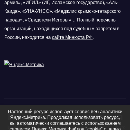
армия», «ИГИЛ» (ИГ, Исламское государство), «Аль-
Каида», «УНА-УНСО», «Меджлис крымско-татарского
народа», «Свидетели Иеговы»… Полный перечень
организаций, находящихся под судебным запретом в
России, находится на
сайте Минюста РФ
.
Настоящий ресурс использует сервис веб-аналитики
Нижняя Тавда сегодня
Яндекс.Метрика. Продолжая использовать ресурс,
вы автоматически соглашаетесь с использованием
Нижняя Тавда, Нижнетавдинский район - новости, фото
сервисом Яндекс.Метрика файлов "cookie" с целью