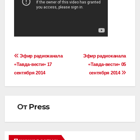
Навигация
Эфир радиоканала
Эфир радиоканала
«Тавда-вести» 17
«Тавда-вести» 05
по
сентября 2014
сентября 2014
записям
От
Press