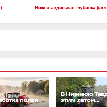
)
Нижнетавдинская глубинка (фо
В Нижнюю Тав
аботка полей
этим летом
приехала