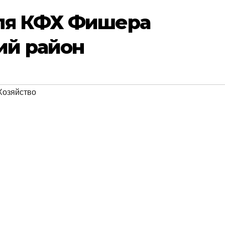
ля КФХ Фишера
ий район
Хозяйство