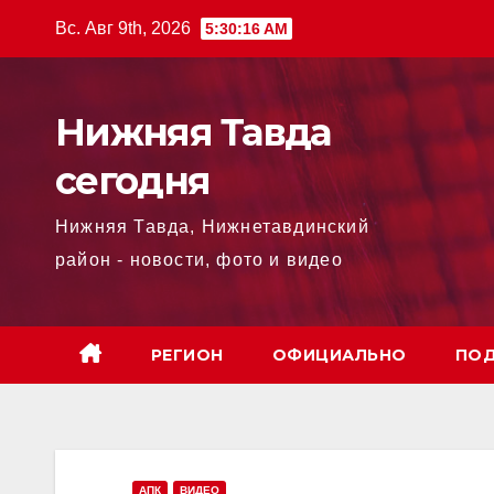
Перейти
Вс. Авг 9th, 2026
5:30:17 AM
к
содержимому
Нижняя Тавда
сегодня
Нижняя Тавда, Нижнетавдинский
район - новости, фото и видео
РЕГИОН
ОФИЦИАЛЬНО
ПОД
АПК
ВИДЕО