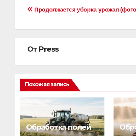
Навигация
Продолжается уборка урожая (фото
по
записям
От
Press
Похожая запись
Обработка полей
Обр