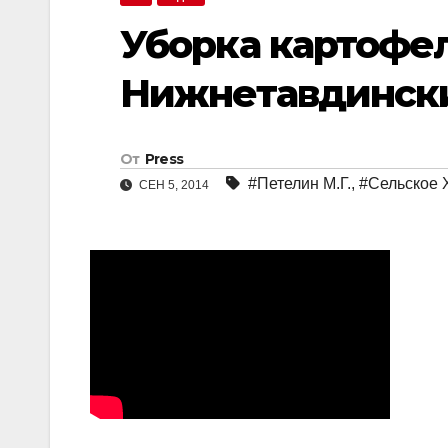
Уборка картофе
Нижнетавдинск
От
Press
#Петелин М.Г.
,
#Сельское 
СЕН 5, 2014