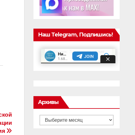
Наш Telegram, Подпишись!
Архивы
ской
Архивы
ации
ия