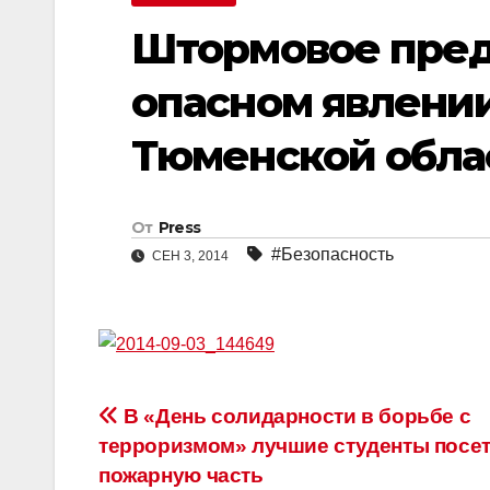
Штормовое пре
опасном явлении
Тюменской обла
От
Press
#Безопасность
СЕН 3, 2014
Навигация
В «День солидарности в борьбе с
терроризмом» лучшие студенты посе
по
пожарную часть