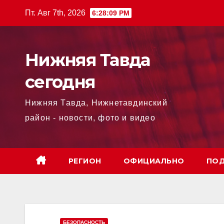
Перейти
Пт. Авг 7th, 2026
6:28:10 PM
к
содержимому
Нижняя Тавда
сегодня
Нижняя Тавда, Нижнетавдинский
район - новости, фото и видео
РЕГИОН
ОФИЦИАЛЬНО
ПОД
БЕЗОПАСНОСТЬ