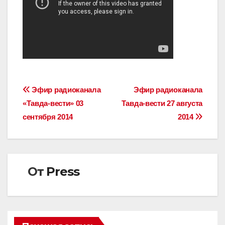
Навигация
Эфир радиоканала
Эфир радиоканала
«Тавда-вести» 03
Тавда-вести 27 августа
по
сентября 2014
2014
записям
От
Press