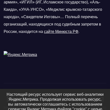
армия», «ИГИЛ» (ИГ, Исламское государство), «Аль-
Каида», «УНА-УНСО», «Меджлис крымско-татарского
народа», «Свидетели Иеговы»… Полный перечень
организаций, находящихся под судебным запретом в
России, находится на
сайте Минюста РФ
.
Настоящий ресурс использует сервис веб-аналитики
Нижняя Тавда сегодня
Яндекс.Метрика. Продолжая использовать ресурс,
вы автоматически соглашаетесь с использованием
Нижняя Тавда, Нижнетавдинский район - новости, фото
сервисом Яндекс.Метрика файлов "cookie" с целью