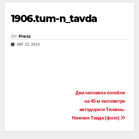
1906.tum-n_tavda
От
Press
АВГ 22, 2014
Навигация
Два человека погибли
на 45-м километре
по
автодороги Тюмень-
записям
Нижняя Тавда (фото)