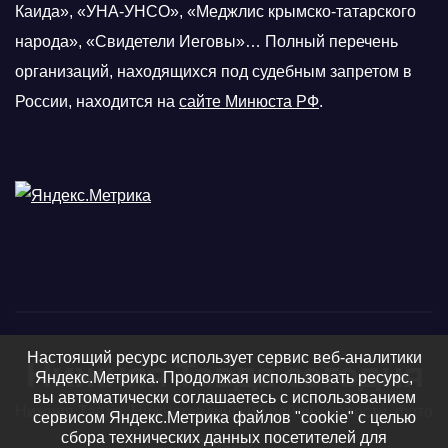
Каида», «УНА-УНСО», «Меджлис крымско-татарского
народа», «Свидетели Иеговы»… Полный перечень
организаций, находящихся под судебным запретом в
России, находится на
сайте Минюста РФ
.
Настоящий ресурс использует сервис веб-аналитики
Нижняя Тавда сегодня
Яндекс.Метрика. Продолжая использовать ресурс,
вы автоматически соглашаетесь с использованием
Нижняя Тавда, Нижнетавдинский район - новости, фото
сервисом Яндекс.Метрика файлов "cookie" с целью
сбора технических данных посетителей для
и видео