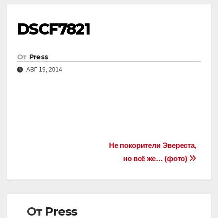
DSCF7821
От
Press
АВГ 19, 2014
Навигация
Не покорители Эвереста,
но всё же… (фото)
по
записям
От
Press