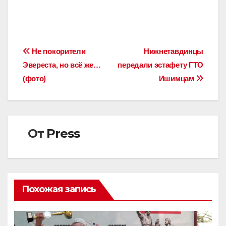
Навигация
Не покорители
Нижнетавдинцы
Эвереста, но всё же…
передали эстафету ГТО
по
(фото)
Ишимцам
записям
От
Press
Похожая запись