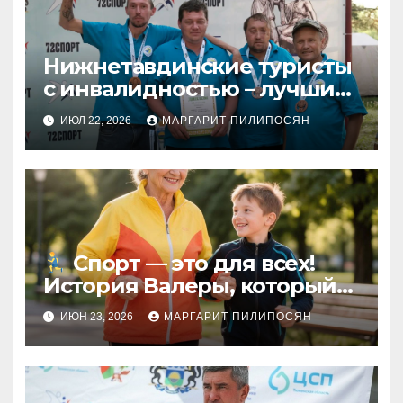
Нижнетавдинские туристы
с инвалидностью – лучшие
в регионе!
ИЮЛ 22, 2026
МАРГАРИТ ПИЛИПОСЯН
Спорт — это для всех!
История Валеры, который
изменил своё мнение
ИЮН 23, 2026
МАРГАРИТ ПИЛИПОСЯН