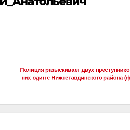
й_Анатольевич
Полиция разыскивает двух преступников
них один с Нижнетавдинского района (ф