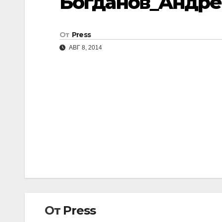
Богданов_Андре
От
Press
АВГ 8, 2014
Навигация
по
записям
От
Press