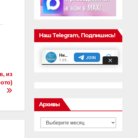
Наш Telegram, Подпишись!
, из
ото)
Архивы
Архивы