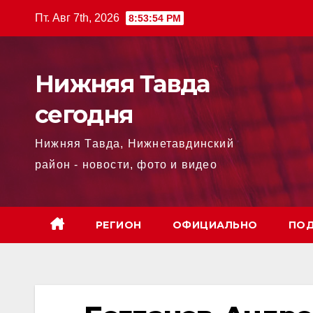
Перейти
Пт. Авг 7th, 2026
8:53:54 PM
к
содержимому
Нижняя Тавда
сегодня
Нижняя Тавда, Нижнетавдинский
район - новости, фото и видео
РЕГИОН
ОФИЦИАЛЬНО
ПОД