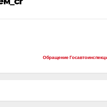
ем_cr
Обращение Госавтоинспекц