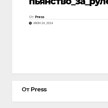
пьянство_за_рул
От
Press
ИЮН 24, 2014
Навигация
по
записям
От
Press