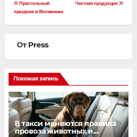
Навигация
Престольный
Честная продукция
праздник в Велижанах
по
записям
От
Press
Похожая запись
В такси меняются правила
провоза животных и