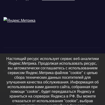
Настоящий ресурс использует сервис веб-аналитики
Нижняя Тавда сегодня
Яндекс.Метрика. Продолжая использовать ресурс,
вы автоматически соглашаетесь с использованием
Нижняя Тавда, Нижнетавдинский район - новости, фото
сервисом Яндекс.Метрика файлов "cookie" с целью
сбора технических данных посетителей для
и видео
улучшения качества обслуживания. Информация об
использовании вами данного сайта, собранная при
помощи "cookie", будет передаваться Яндексу и
храниться на серверах Яндекса в РФ. Вы можете
отказаться от использования "cookie", выбрав
Сайт работает на WordPress
|
Тема: Newsup, автор
Themeansar