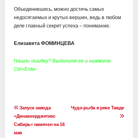
Объединившись, можно достичь самых
недосягаемых и крутых вершин, ведь в любом
деле главный секрет успеха – понимание.
Елизавета ФОМИНЦЕВА
Нашли ошибку? Выделите ее и нажмите
Ctrl+Enter
Навигация
Запуск завода
Чудо-рыба в реке Тавде
«Динаэнерджетикс
по
Сибирь» намечен на 16
записям
мая