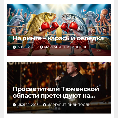
На ринге – карась и селёдка
АВГ 5, 2026
МАРГАРИТ ПИЛИПОСЯН
Просветители Тюменской
области претендуют на
награду Знание.Премия
ИЮЛ 30, 2026
МАРГАРИТ ПИЛИПОСЯН