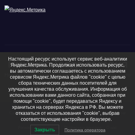
Настоящий ресурс использует сервис веб-аналитики
Нижняя Тавда сегодня
Яндекс.Метрика. Продолжая использовать ресурс,
вы автоматически соглашаетесь с использованием
Нижняя Тавда, Нижнетавдинский район - новости, фото
сервисом Яндекс.Метрика файлов "cookie" с целью
сбора технических данных посетителей для
и видео
улучшения качества обслуживания. Информация об
использовании вами данного сайта, собранная при
помощи "cookie", будет передаваться Яндексу и
храниться на серверах Яндекса в РФ. Вы можете
отказаться от использования "cookie", выбрав
Сайт работает на WordPress
|
Тема: Newsup, автор
Themeansar
соответствующие настройки в браузере.
Регион
Официально
Подписка и реклама
О нас
Закрыть
Политика оператора