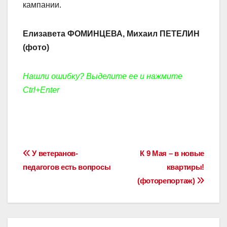
кампании.
Елизавета ФОМИНЦЕВА, Михаил ПЕТЕЛИН
(фото)
Нашли ошибку? Выделите ее и нажмите
Ctrl+Enter
Навигация
У ветеранов-
К 9 Мая – в новые
педагогов есть вопросы
квартиры!
по
(фоторепортаж)
записям