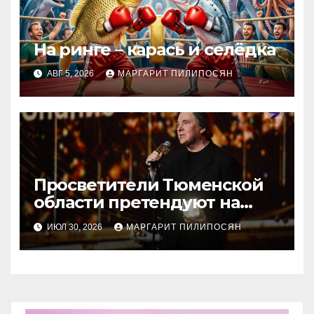
На ринге – карась и селёдка
АВГ 5, 2026
МАРГАРИТ ПИЛИПОСЯН
Просветители Тюменской
области претендуют на
награду Знание.Премия
ИЮЛ 30, 2026
МАРГАРИТ ПИЛИПОСЯН