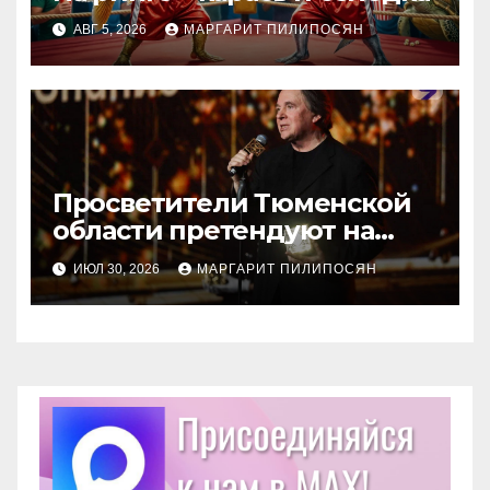
АВГ 5, 2026
МАРГАРИТ ПИЛИПОСЯН
Просветители Тюменской
области претендуют на
награду Знание.Премия
ИЮЛ 30, 2026
МАРГАРИТ ПИЛИПОСЯН