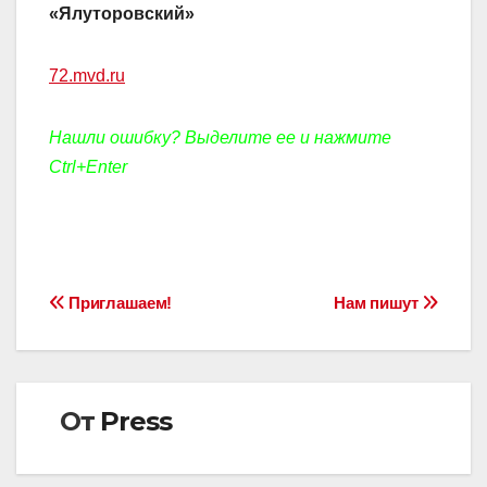
«Ялуторовский»
72.mvd.ru
Нашли ошибку? Выделите ее и нажмите
Ctrl+Enter
Навигация
Приглашаем!
Нам пишут
по
записям
От
Press