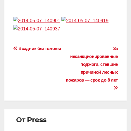
Навигация
Всадник без головы
За
несанкционированные
по
поджоги, ставшие
записям
причиной лесных
пожаров — срок до 8 лет
От
Press