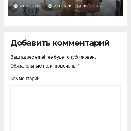
комплексной Спартакиады
ИЮН 21, 2026
МАРГАРИТ ПИЛИПОСЯН
школьников.
Добавить комментарий
Ваш адрес email не будет опубликован.
Обязательные поля помечены
*
Комментарий
*