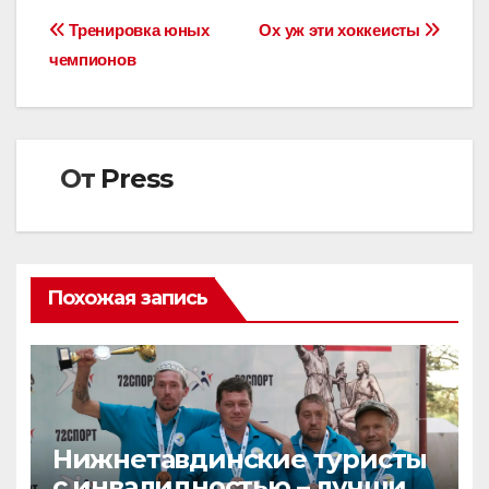
Навигация
Тренировка юных
Ох уж эти хоккеисты
чемпионов
по
записям
От
Press
Похожая запись
Нижнетавдинские туристы
с инвалидностью – лучшие