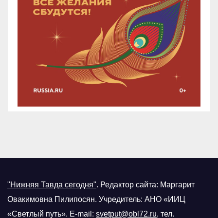
"Нижняя Тавда сегодня"
.
Редактор сайта: Маргарит
Овакимовна Пилипосян. Учредитель: АНО «ИИЦ
«Светлый путь». E-mail:
svetput@obl72.ru
, тел.