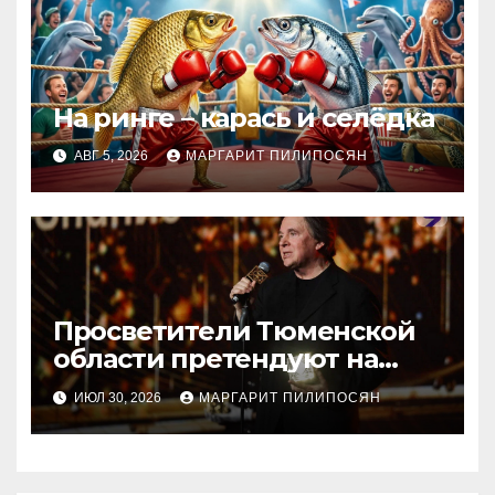
На ринге – карась и селёдка
АВГ 5, 2026
МАРГАРИТ ПИЛИПОСЯН
Просветители Тюменской
области претендуют на
награду Знание.Премия
ИЮЛ 30, 2026
МАРГАРИТ ПИЛИПОСЯН