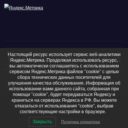
Настоящий ресурс использует сервис веб-аналитики
Нижняя Тавда сегодня
Яндекс.Метрика. Продолжая использовать ресурс,
вы автоматически соглашаетесь с использованием
Нижняя Тавда, Нижнетавдинский район - новости, фото
сервисом Яндекс.Метрика файлов "cookie" с целью
сбора технических данных посетителей для
и видео
улучшения качества обслуживания. Информация об
использовании вами данного сайта, собранная при
помощи "cookie", будет передаваться Яндексу и
храниться на серверах Яндекса в РФ. Вы можете
отказаться от использования "cookie", выбрав
Сайт работает на WordPress
|
Тема: Newsup, автор
Themeansar
соответствующие настройки в браузере.
Регион
Официально
Подписка и реклама
О нас
Закрыть
Политика оператора