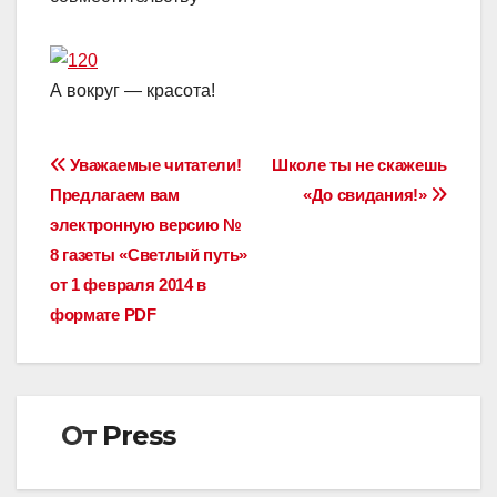
А вокруг — красота!
Навигация
Уважаемые читатели!
Школе ты не скажешь
Предлагаем вам
«До свидания!»
по
электронную версию №
записям
8 газеты «Светлый путь»
от 1 февраля 2014 в
формате PDF
От
Press