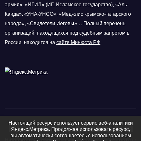
армия», «ИГИЛ» (ИГ, Исламское государство), «Аль-
Каида», «УНА-УНСО», «Меджлис крымско-татарского
народа», «Свидетели Иеговы»… Полный перечень
организаций, находящихся под судебным запретом в
России, находится на
сайте Минюста РФ
.
Настоящий ресурс использует сервис веб-аналитики
Нижняя Тавда сегодня
Яндекс.Метрика. Продолжая использовать ресурс,
вы автоматически соглашаетесь с использованием
Нижняя Тавда, Нижнетавдинский район - новости, фото