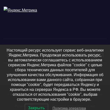
Настоящий ресурс использует сервис веб-аналитики
Нижняя Тавда сегодня
Яндекс.Метрика. Продолжая использовать ресурс,
вы автоматически соглашаетесь с использованием
Нижняя Тавда, Нижнетавдинский район - новости, фото
сервисом Яндекс.Метрика файлов "cookie" с целью
сбора технических данных посетителей для
и видео
улучшения качества обслуживания. Информация об
использовании вами данного сайта, собранная при
помощи "cookie", будет передаваться Яндексу и
храниться на серверах Яндекса в РФ. Вы можете
отказаться от использования "cookie", выбрав
Сайт работает на WordPress
|
Тема: Newsup, автор
Themeansar
соответствующие настройки в браузере.
Регион
Официально
Подписка и реклама
О нас
Закрыть
Политика оператора