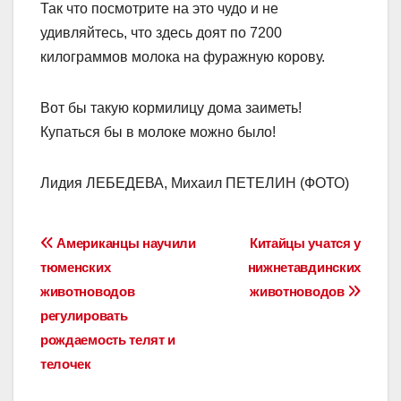
Так что посмотрите на это чудо и не
удивляйтесь, что здесь доят по 7200
килограммов молока на фуражную корову.
Вот бы такую кормилицу дома заиметь!
Купаться бы в молоке можно было!
Лидия ЛЕБЕДЕВА, Михаил ПЕТЕЛИН (ФОТО)
Навигация
Американцы научили
Китайцы учатся у
тюменских
нижнетавдинских
по
животноводов
животноводов
записям
регулировать
рождаемость телят и
телочек