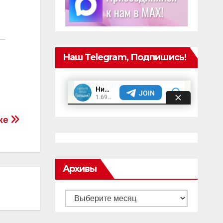
Наш Telegram, Подпишись!
ке
Архивы
Архивы