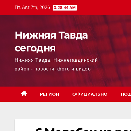
Перейти
Пт. Авг 7th, 2026
3:28:44 AM
к
содержимому
Нижняя Тавда
сегодня
Нижняя Тавда, Нижнетавдинский
район - новости, фото и видео
РЕГИОН
ОФИЦИАЛЬНО
ПОД