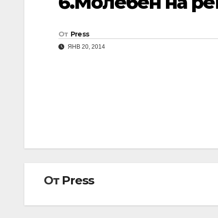
6.Молебен на ре
От
Press
ЯНВ 20, 2014
Навигация
по
записям
От
Press