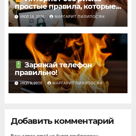
простые правила, которые
сберегут ваши данные
ИЮЛ 18, 2026
МАРГАРИТ ПИЛИПОСЯН
Заряжай телефон
правильно!
ИЮЛ 9, 2026
МАРГАРИТ ПИЛИПОСЯН
Добавить комментарий